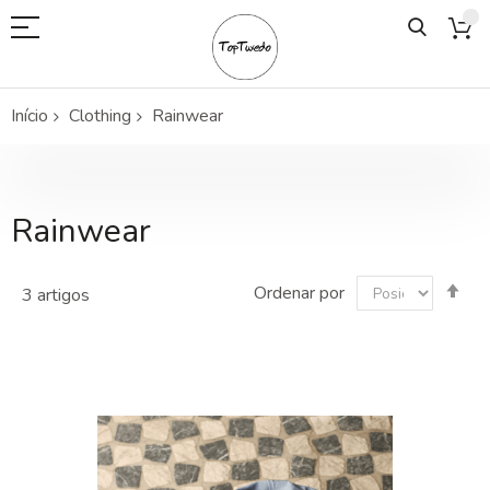
Início
Clothing
Rainwear
Rainwear
Def
Ordenar por
3
artigos
Or
De